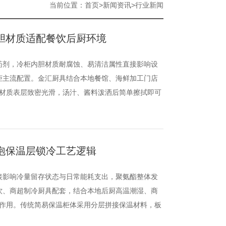
当前位置：
>
>
首页
新闻资讯
行业新闻
胆材质适配餐饮后厨环境
药剂，冷柜内胆材质耐腐蚀、易清洁属性直接影响设
柜主流配置。金汇厨具结合本地餐馆、海鲜加工门店
材质表层致密光滑，汤汁、酱料泼洒后简单擦拭即可
泡保温层锁冷工艺逻辑
接影响冷量留存状态与日常能耗支出，聚氨酯整体发
饮、商超制冷厨具配套，结合本地后厨高温潮湿、商
作用。传统简易保温柜体采用分层拼接保温材料，板