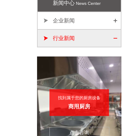
新闻中心
News Center
企业新闻
行业新闻
找到属于您的厨房设备
商用厨房
点击咨询