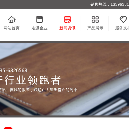
销售热线：1339638176
网站首页
走进企业
新闻资讯
产品展示
服务支