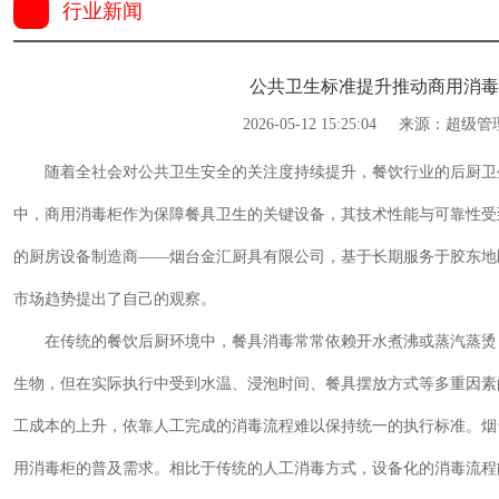
行业新闻
公共卫生标准提升推动商用消毒
2026-05-12 15:25:04
来源：超级管
随着全社会对公共卫生安全的关注度持续提升，餐饮行业的后厨卫生
中，商用消毒柜作为保障餐具卫生的关键设备，其技术性能与可靠性受
的厨房设备制造商——烟台金汇厨具有限公司，基于长期服务于胶东地
市场趋势提出了自己的观察。
在传统的餐饮后厨环境中，餐具消毒常常依赖开水煮沸或蒸汽蒸烫
生物，但在实际执行中受到水温、浸泡时间、餐具摆放方式等多重因素
工成本的上升，依靠人工完成的消毒流程难以保持统一的执行标准。烟
用消毒柜的普及需求。相比于传统的人工消毒方式，设备化的消毒流程