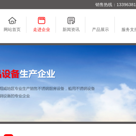
销售热线：1339638176
网站首页
走进企业
新闻资讯
产品展示
服务支