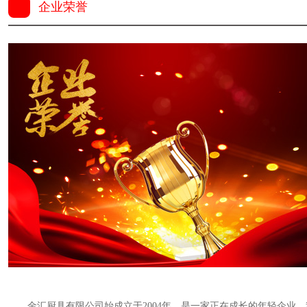
企业荣誉
金汇厨具有限公司始成立于2004年，是一家正在成长的年轻企业，