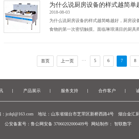
为什么说厨房设备的样式越简单
2018-08-03
为什么说厨房设备的样式越简略越好，厨房设
食物的第一次密切触摸。面临琳琅满目的厨具
···
5
6
7
8
首页
上一页
讯
产品展示
服务支持
合作客户
jcdql@163.com
地址：山东省烟台市芝罘区新桥西路4号
烟台金汇厨
公安备案号：鲁公网安备 37060202000409号
网站制作
：
智联数字