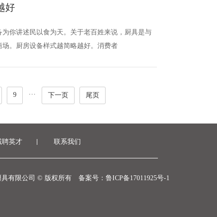
越好
备为你讲述民以食为天。关于老百姓来说，厨具是与
商场。厨房设备样式越简略越好。消费者
···
9
下一页
尾页
诚聘英才
联系我们
具有限公司 © 版权所有
备案号：鲁ICP备17011925号-1