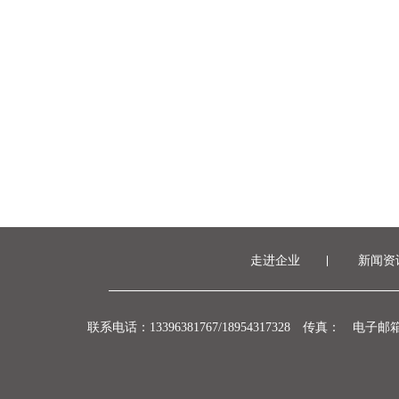
走进企业
新闻资
联系电话：13396381767/18954317328
传真：
电子邮箱：